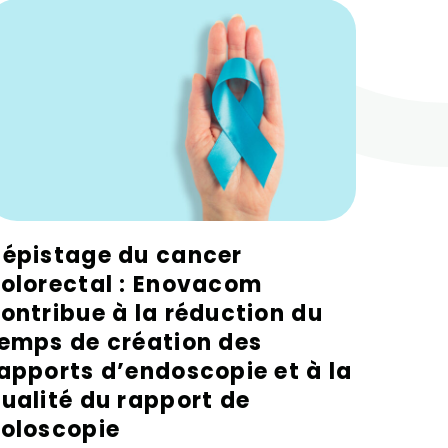
épistage du cancer
L’Int
olorectal : Enovacom
Luxe
ontribue à la réduction du
l’int
emps de création des
moteu
apports d’endoscopie et à la
flux 
ualité du rapport de
biolo
oloscopie
Contexte L’