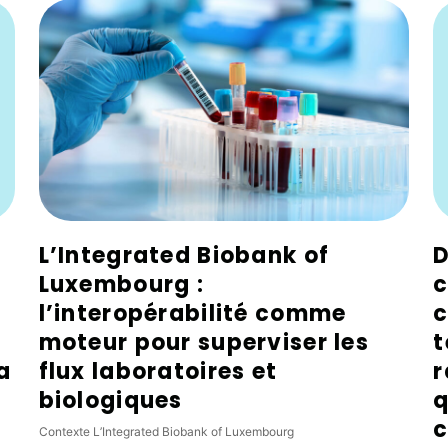
L’Integrated Biobank of
D
Luxembourg :
c
l’interopérabilité comme
c
moteur pour superviser les
t
a
flux laboratoires et
r
biologiques
q
c
Contexte L’Integrated Biobank of Luxembourg