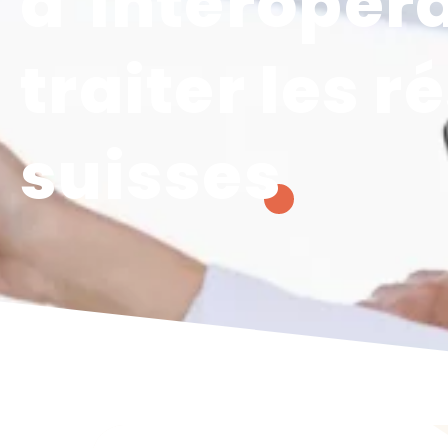
d’interopér
traiter les r
suisses