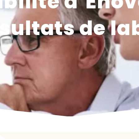
abilité d’En
ésultats de l